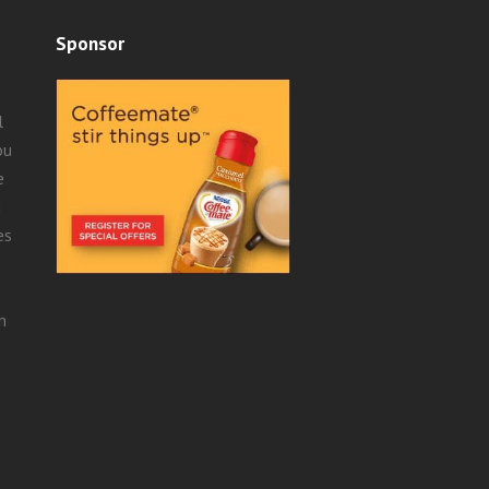
Sponsor
l
ou
e
n
es
n