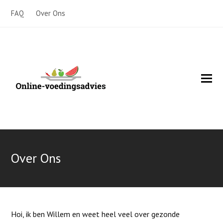
FAQ
Over Ons
O
Mo
M
Over Ons
Hoi, ik ben Willem en weet heel veel over gezonde