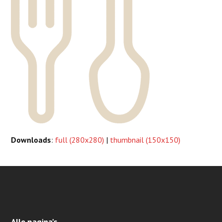
Downloads
:
full (280x280)
|
thumbnail (150x150)
Alle pagina’s