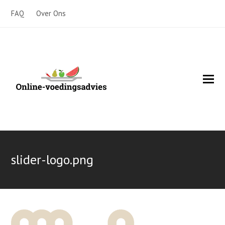
FAQ
Over Ons
O
Mo
M
slider-logo.png