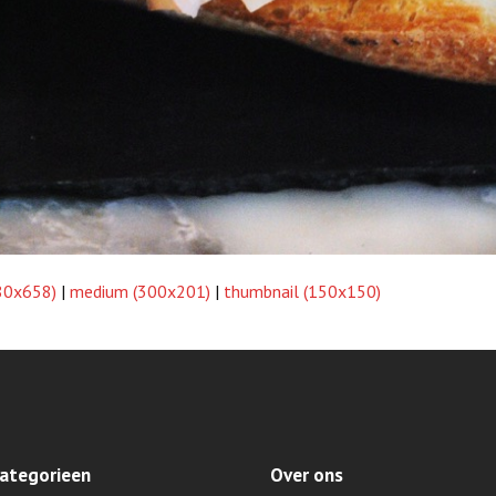
980x658)
|
medium (300x201)
|
thumbnail (150x150)
ategorieen
Over ons