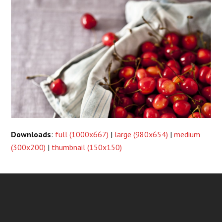
Downloads
:
full (1000x667)
|
large (980x654)
|
medium
(300x200)
|
thumbnail (150x150)