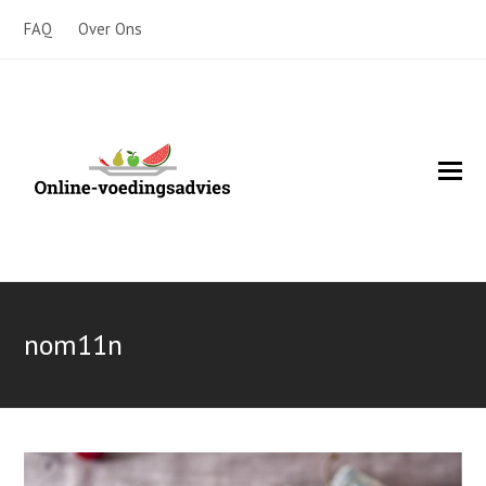
FAQ
Over Ons
O
Mo
M
nom11n