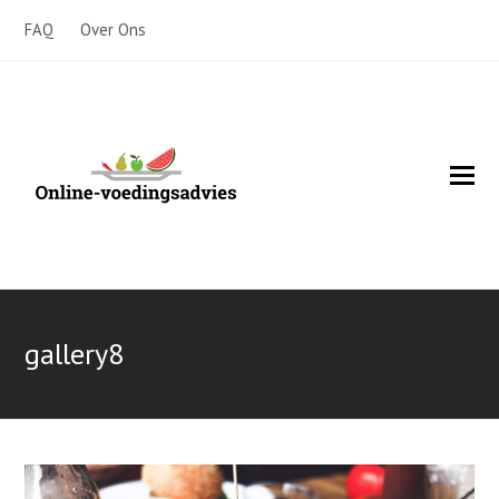
FAQ
Over Ons
O
Mo
M
gallery8