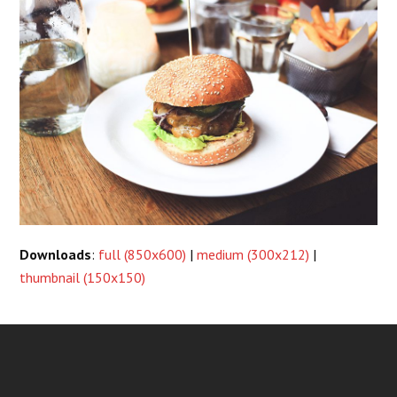
Downloads
:
full (850x600)
|
medium (300x212)
|
thumbnail (150x150)