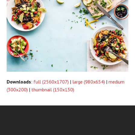
Downloads
:
full (2560x1707)
|
large (980x654)
|
medium
(300x200)
|
thumbnail (150x150)