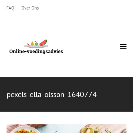
FAQ
Over Ons
O
Mo
M
pexels-ella-olsson-1640774