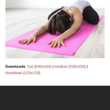
Downloads
:
full (640x426)
|
medium (300x200)
|
thumbnail (150x150)