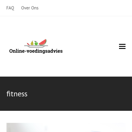
FAQ
Over Ons
O
Mo
M
fitness